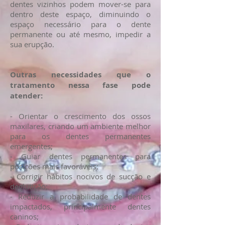
dentes vizinhos podem mover-se para
dentro deste espaço, diminuindo o
espaço necessário para o dente
permanente ou até mesmo, impedir a
sua erupção.
Outras necessidades que o
tratamento nessa fase pode
atender:
- Orientar o crescimento dos ossos
maxilares, criando um ambiente melhor
para os dentes permanentes
emergentes;
- Guiar dentes permanentes para
posições mais favoráveis;
- Corrigir hábitos nocivos de sucção e
deglutição;
- Reduzir a probabilidade de dentes
impactados, principalmente dentes
caninos;