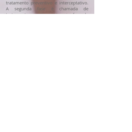
tratamento preventivo e interceptativo.
A segunda fase é chamada de
tratamento corretivo e a terceira fase, de
contenção. O tratamento interceptativo
ou ortopédico em crianças tem como
objetivo corrigir desequilíbrios dos
ossos da face, posição dos dentes e
músculos existentes ou que estão em
desenvolvimento, melhorando o
complexo orofacial durante a fase de
dentição mista, isto é, onde estão
presentes dentes decíduos (de leite) e
dentes permanentes. O tratamento,
durante a infância, apresenta grandes
benefícios como reduzir
consideravelmente o tempo de
tratamento durante a segunda fase –
fase corretiva, com o uso do aparelho
fixo, e até mesmo diminuir as chances
de extração ou de outros tratamentos
mais invasivos que seriam necessários
numa idade adulta.