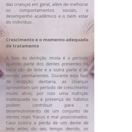
das crianças em geral, além de melhorar
os comportamentos sociais, o
desempenho acadêmico e o bem estar
do indivíduo.
Crescimento e o momento adequado
de tratamento
A fase da dentição mista é o período
quando parte dos dentes presentes na
boca são de leite e a outra parte é de
dentes permanentes. Durante esta fase
de erupção dentaria, as crianças
apresentam um período de crescimento
muito ativo, por isso uma nutrição
inadequada ou a presença de hábitos
podem contribuir para o
desenvolvimento de um conjunto de
dentes mais fracos e mal posicionados.
Caso ocorra a perda de um dente de
leite antes do seu tempo devido, os