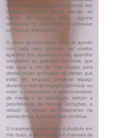
apinhamento (mal posicionamento dos
dentes), mordida aberta devida ao
hábito de chupar dedo, alguma
deficiência no crescimento mandibular
ou maxilar, entre outros.
O plano de tratamento varia de acordo
com cada caso, podendo ser usados
aparelho fixo, aparelho móvel, aparelho
ortopédico ou aparelho funcional, que
vão atuar a fim de: criar espaço para
dentes muito apinhados ou dentes que
estão em erupção; preservar espaço
durante a fase de erupção, estimular ou
inibir o crescimento e posicionamento
da maxila e da mandíbula; reduzir a
possibilidade de futuras extrações, e
reduzir o tempo de tratamento na
adolescência, durante a fase corretiva.
O tratamento ortodôntico é dividido em
três fases. A primeira fase é chamada de