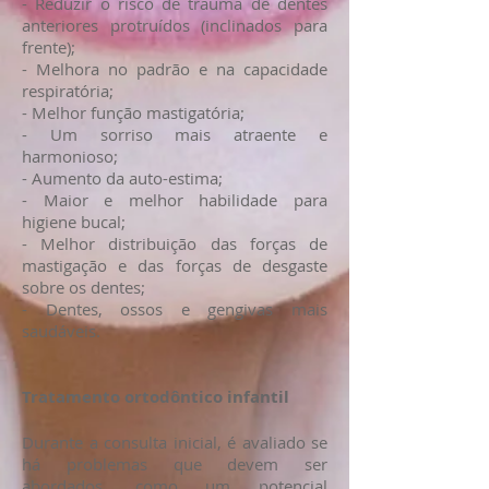
- Reduzir o risco de trauma de dentes
anteriores protruídos (inclinados para
frente);
- Melhora no padrão e na capacidade
respiratória;
- Melhor função mastigatória;
- Um sorriso mais atraente e
harmonioso;
- Aumento da auto-estima;
- Maior e melhor habilidade para
higiene bucal;
- Melhor distribuição das forças de
mastigação e das forças de desgaste
sobre os dentes;
- Dentes, ossos e gengivas mais
saudáveis.
Tratamento ortodôntico infantil
Durante a consulta inicial, é avaliado se
há problemas que devem ser
abordados, como um potencial