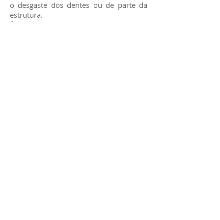
o desgaste dos dentes ou de parte da
estrutura.
É muito importante que o paciente
compreenda que o controle da placa
bacteriana através de técnicas
especificas de escovação e higienização,
com o uso de diversos tipos de escovas
dentárias (entre elas as escovas
interdentais, manuais, e motorizadas),
proporcionam saúde peri-implantar e,
consequentemente, uma maior
longevidade dos implantes dentários e
do protocolo sobre implante.